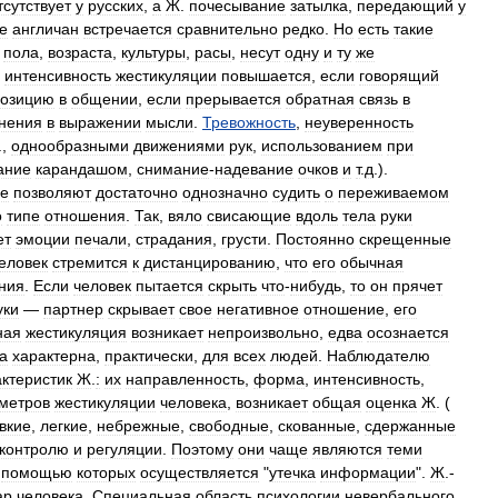
тсутствует
у
русских
,
а
Ж
.
почесывание
затылка
,
передающий
у
е
англичан
встречается
сравнительно
редко
.
Но
есть
такие
пола
,
возраста
,
культуры
,
расы
,
несут
одну
и
ту
же
интенсивность
жестикуляции
повышается
,
если
говорящий
позицию
в
общении
,
если
прерывается
обратная
связь
в
днения
в
выражении
мысли
.
Тревожность
,
неуверенность
.,
однообразными
движениями
рук
,
использованием
при
ание
карандашом
,
снимание
-
надевание
очков
и
т
.
д
.).
ые
позволяют
достаточно
однозначно
судить
о
переживаемом
о
типе
отношения
.
Так
,
вяло
свисающие
вдоль
тела
руки
ет
эмоции
печали
,
страдания
,
грусти
.
Постоянно
скрещенные
еловек
стремится
к
дистанцированию
,
что
его
обычная
ния
.
Если
человек
пытается
скрыть
что
-
нибудь
,
то
он
прячет
уки
—
партнер
скрывает
свое
негативное
отношение
,
его
ная
жестикуляция
возникает
непроизвольно
,
едва
осознается
а
характерна
,
практически
,
для
всех
людей
.
Наблюдателю
ктеристик
Ж
.
:
их
направленность
,
форма
,
интенсивность
,
метров
жестикуляции
человека
,
возникает
общая
оценка
Ж
. (
вкие
,
легкие
,
небрежные
,
свободные
,
скованные
,
сдержанные
контролю
и
регуляции
.
Поэтому
они
чаще
являются
теми
помощью
которых
осуществляется
"
утечка
информации
".
Ж
.-
ар
человека
.
Специальная
область
психологии
невербального