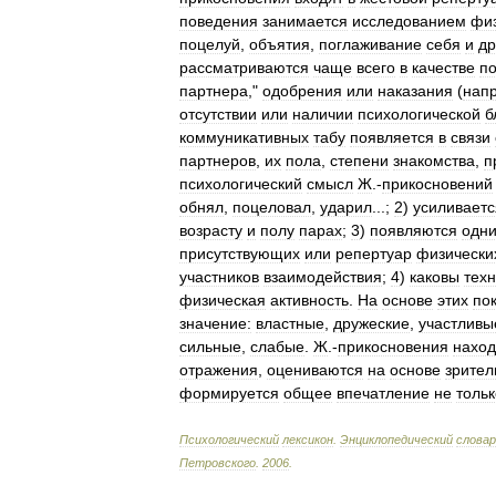
поведения
занимается
исследованием
фи
поцелуй
,
объятия
,
поглаживание
себя
и
др
рассматриваются
чаще
всего
в
качестве
по
партнера
,"
одобрения
или
наказания
(
нап
отсутствии
или
наличии
психологической
б
коммуникативных
табу
появляется
в
связи
партнеров
,
их
пола
,
степени
знакомства
,
п
психологический
смысл
Ж
.-
прикосновений
обнял
,
поцеловал
,
ударил
...;
2
)
усиливаетс
возрасту
и
полу
парах
;
3
)
появляются
одн
присутствующих
или
репертуар
физически
участников
взаимодействия
;
4
)
каковы
тех
физическая
активность
.
На
основе
этих
по
значение:
властные
,
дружеские
,
участливы
сильные
,
слабые
.
Ж
.-
прикосновения
наход
отражения
,
оцениваются
на
основе
зрител
формируется
общее
впечатление
не
тольк
Психологический
лексикон
.
Энциклопедический
словар
Петровского
.
2006
.