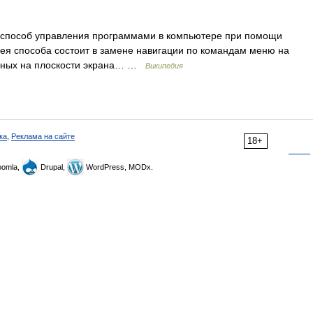
) способ управления программами в компьютере при помощи
я способа состоит в замене навигации по командам меню на
анных на плоскости экрана… …
Википедия
ка
,
Реклама на сайте
18+
omla,
Drupal,
WordPress, MODx.