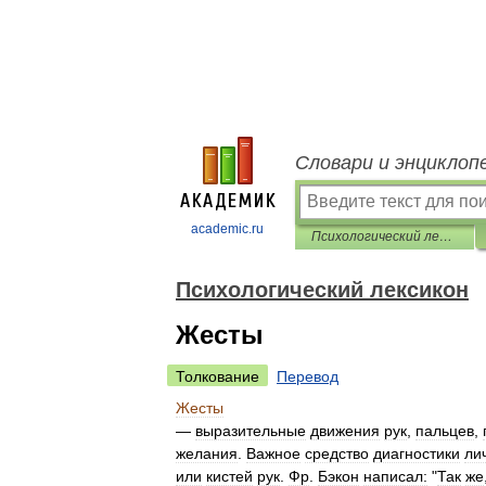
Словари и энциклоп
academic.ru
Психологический лексикон
Психологический лексикон
Жесты
Толкование
Перевод
Жесты
—
выразительные
движения
рук
,
пальцев
,
желания
.
Важное
средство
диагностики
ли
или
кистей
рук
.
Фр
.
Бэкон
написал:
"
Так
же