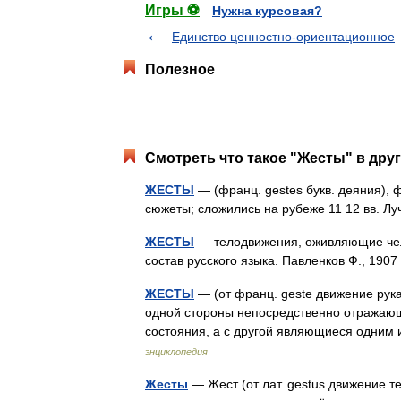
Игры ⚽
Нужна курсовая?
Единство ценностно-ориентационное
Полезное
Смотреть что такое "Жесты" в друг
ЖЕСТЫ
— (франц. gestes букв. деяния),
сюжеты; сложились на рубеже 11 12 вв. 
ЖЕСТЫ
— телодвижения, оживляющие чел
состав русского языка. Павленков Ф., 19
ЖЕСТЫ
— (от франц. geste движение рук
одной стороны непосредственно отражаю
состояния, а с другой являющиеся одни
энциклопедия
Жесты
— Жест (от лат. gestus движение т