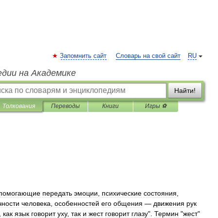
Запомнить сайт
Словарь на свой сайт
RU
едии на Академике
Найти!
Толкования
Переводы
Книги
Игры ⚽
помогающие
передать
эмоции
,
психические
состояния
,
чности
человека
,
особенностей
его
общения
—
движения
рук
,
как
язык
говорит
уху
,
так
и
жест
говорит
глазу
".
Термин
"
жест
"