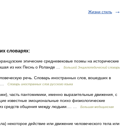
Жизни стиль
их словарях:
 французские эпические средневековые поэмы на исторические
Лучшая из них Песнь о Роланде …
Большой Энциклопедический словарь
овеческую речь. Словарь иностранных слов, вошедших в
07 …
Словарь иностранных слов русского языка
ами), часть пантомимики, именно выразительные движения, с
щие известные эмоциональные психо физиологические
м из средств общения между людьми.… …
Большая медицинская
ела) некоторое действие или движение человеческого тела или