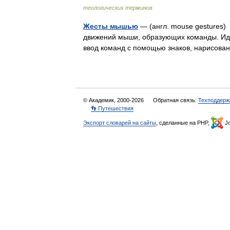
теологических терминов
Жесты мышью
— (англ. mouse gestures
движений мыши, образующих команды. Иде
ввод команд с помощью знаков, нарисов
© Академик, 2000-2026
Обратная связь:
Техподдерж
👣 Путешествия
Экспорт словарей на сайты
, сделанные на PHP,
Jo