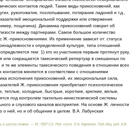
зических
контактов
людей
.
Такие
виды
прикосновений
,
как
угих
,
рукопожатие
,
похлопывание
,
потирание
ладоней
и
т
.
д
.,
казателей
эмоциональной
поддержки
или
отвержения
ример
,
пощечина
).
Динамика
прикосновений
говорит
об
лизости
между
партнерами
.
Самое
большое
количество
с
Ж
.-
прикосновениями
.
Их
применение
зависит
от:
статуса
ринадлежности
к
определенной
культуре
,
типа
отношений
.
определяется
тем:
1
)
кто
из
участников
первым
протянул
руку
,
я
или
сокращается
такесический
репертуар
в
смешанных
по
и
и
те
же
элементы
такесического
поведения
в
отношении
всех
х
контактов
меняется
в
соответствии
с
отношениями
ника
исполнения
прикосновений
,
их
эмоциональная
сила
,
казателей
Ж
.-
прикосновения
приобретают
психологическое
е
,
теплые
,
холодные
,
быстрые
,
короткие
,
крепкие
,
вялые
,
ятся
под
контролем
тактильно
-
кинестезической
системы
ьного
и
слухового
каналов
восприятия
.
На
основе
Ж
.
личности
о
о
ней
,
но
и
об
общении
в
целом
.
В
.
А
.
Лабунская
ь
в
шести
томах
. —
М
.
:
ПЕР
СЭ
.
Ред
.-
сост
.
Л
.
А
.
Карпенко
.
Под
общ
.
ред
.
А
.
В
.