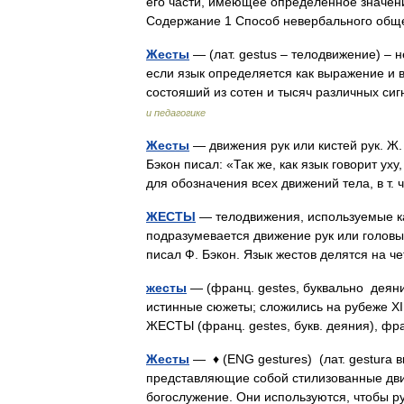
его части, имеющее определённое значен
Содержание 1 Способ невербального об
Жесты
— (лат. gestus – телодвижение) – 
если язык определяется как выражение и в
состояший из сотен и тысяч различных с
и педагогике
Жесты
— движения рук или кистей рук. Ж. 
Бэкон писал: «Так же, как язык говорит уху
для обозначения всех движений тела, в т
ЖЕСТЫ
— телодвижения, используемые ка
подразумевается движение рук или головы. «
писал Ф. Бэкон. Язык жестов делятся на
жесты
— (франц. gestes, буквально деян
истинные сюжеты; сложились на рубеже XI 
ЖЕСТЫ (франц. gestes, букв. деяния), 
Жесты
— ♦ (ENG gestures) (лат. gestura 
представляющие собой стилизованные дви
богослужение. Они используются, чтобы