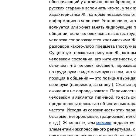
обозначающий
у
англичан
неодобрение
,
о
русских
старание
вспомнить
что
-
то
,
у
тех
ж
характеристики
Ж
.,
которые
независимо
от
информацию
о
человеке
.
Установлено
,
что
волнуется
или
хочет
занять
лидирующую
общении
,
если
человек
испытывает
затру
человека
сопровождается
хаотическими
Ж
разговоре
какого
-
либо
предмета
(
постукив
Существует
несколько
рисунков
Ж
.,
котор
человеком
состоянии
,
его
интенсивности
,
означают
,
что
человек
пассивен
,
пережива
на
груди
руки
свидетельствуют
о
том
,
что
ч
позиция
в
общении
—
это
позиция
выжида
свои
руки
(
например
,
за
спину
).
Сжатые
р
ожидания
не
оправдываются
.
Перечислен
человеком
и
является
типичной
,
то
есть
он
представлены
несколько
объективных
хара
частота
.
Исходя
из
совокупности
этих
пара
быстрые
,
неторопливые
,
грациозные
,
нело
и
т
.
д
.).
Ж
.
меньше
,
чем
мимика
поддаются
элементами
экспрессивного
репертуара
,
с
прикосновения
входят
в
жестовой
реперту