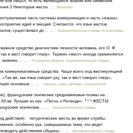
ие или смысл, то есть являющееся знаком или символом.
щения 2 Некоторые жесты …
Википедия
неотъемлемая часть системы коммуникации и часть «языка»,
осприятие идей и эмоций. Считается, что язык жестов,
игналов, существовал до… …
Энциклопедический словарь по психологии
важное средство диагностики личности человека, его О. Ф.
, так и жест говорит глазу». Термин «жест» иногда применяется
. ч. мимики,… …
Психология общения. Энциклопедический словарь
к коммуникативные средства. Чаще всего под жестикуляцией
Так же, как язык говорит уху, так и жест говорит глазу»,
 четыре основные… …
Символы, знаки, эмблемы. Энциклопедия
ия), французские эпические средневековые поэмы на
XII вв. Лучшая из них «Песнь о Роланде». * * * ЖЕСТЫ
французские эпические… …
Энциклопедический словарь
вид действия) литургические жесты во время службы,
жения, особенно рук, совершаемые теми, кто ведет
 руководить действиями общины… …
Вестминстерский словарь