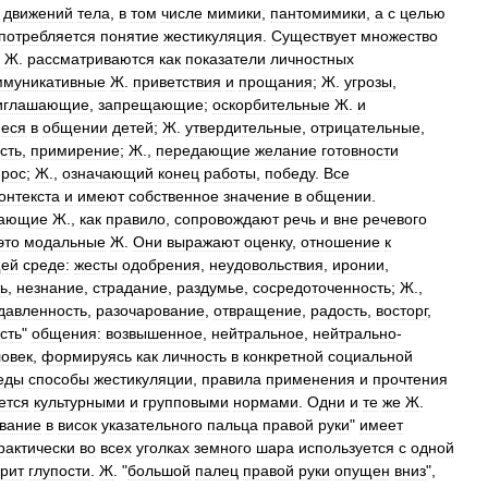
движений
тела
,
в
том
числе
мимики
,
пантомимики
,
а
с
целью
потребляется
понятие
жестикуляция
.
Существует
множество
Ж
.
рассматриваются
как
показатели
личностных
ммуникативные
Ж
.
приветствия
и
прощания
;
Ж
.
угрозы
,
иглашающие
,
запрещающие
;
оскорбительные
Ж
.
и
еся
в
общении
детей
;
Ж
.
утвердительные
,
отрицательные
,
сть
,
примирение
;
Ж
.,
передающие
желание
готовности
прос
;
Ж
.,
означающий
конец
работы
,
победу
.
Все
онтекста
и
имеют
собственное
значение
в
общении
.
вающие
Ж
.,
как
правило
,
сопровождают
речь
и
вне
речевого
это
модальные
Ж
.
Они
выражают
оценку
,
отношение
к
ей
среде:
жесты
одобрения
,
неудовольствия
,
иронии
,
ь
,
незнание
,
страдание
,
раздумье
,
сосредоточенность
;
Ж
.,
давленность
,
разочарование
,
отвращение
,
радость
,
восторг
,
сть
"
общения:
возвышенное
,
нейтральное
,
нейтрально
-
овек
,
формируясь
как
личность
в
конкретной
социальной
еды
способы
жестикуляции
,
правила
применения
и
прочтения
ется
культурными
и
групповыми
нормами
.
Одни
и
те
же
Ж
.
вание
в
висок
указательного
пальца
правой
руки
"
имеет
рактически
во
всех
уголках
земного
шара
используется
с
одной
орит
глупости
.
Ж
. "
большой
палец
правой
руки
опущен
вниз
",