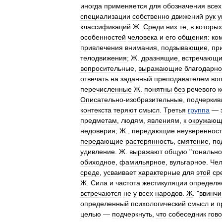
иногда
применяется
для
обозначения
всех
специализации
собственно
движений
рук
у
классификаций
Ж
.
Среди
них
те
,
в
которых
особенностей
человека
и
его
общения:
ко
привлечения
внимания
,
подзывающие
,
пр
телодвижения
;
Ж
.
дразнящие
,
встречающи
вопросительные
,
выражающие
благодарно
отвечать
на
заданный
преподавателем
во
перечисленные
Ж
.
понятны
без
речевого
к
Описательно
-
изобразительные
,
подчерки
контекста
теряют
смысл
.
Третья
группа
—
предметам
,
людям
,
явлениям
,
к
окружающ
недоверия
;
Ж
.,
передающие
неуверенност
передающие
растерянность
,
смятение
,
по
удивление
.
Ж
.
выражают
общую
"
тонально
обиходное
,
фамильярное
,
вульгарное
.
Чел
среде
,
усваивает
характерные
для
этой
ср
Ж
.
Сила
и
частота
жестикуляции
определя
встречаются
не
у
всех
народов
.
Ж
. "
ввинчи
определенный
психологический
смысл
и
п
целью
—
подчеркнуть
,
что
собеседник
гов